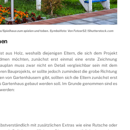
aus/Spielhaus zum spielen und toben. Symbolfoto: Von Fotosr52 /Shutterstock.com
hen
st aus Holz, weshalb diejenigen Eltern, die sich dem Projekt
dmen möchten, zunächst erst einmal eine erste Zeichnung
auplan muss zwar nicht en Detail vergleichbar sein mit dem
en Bauprojekts, er sollte jedoch zumindest die grobe Richtung
n von Gartenhäusern gibt, sollten sich die Eltern zunächst erst
es Gartenhaus gebaut werden soll. Im Grunde genommen sind es
 werden:
lbstverständlich mit zusätzlichen Extras wie eine Rutsche oder