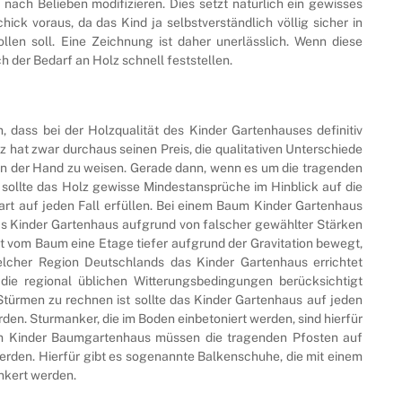
nach Belieben modifizieren. Dies setzt natürlich ein gewisses
k voraus, da das Kind ja selbstverständlich völlig sicher in
len soll. Eine Zeichnung ist daher unerlässlich. Wenn diese
h der Bedarf an Holz schnell feststellen.
, dass bei der Holzqualität des Kinder Gartenhauses definitiv
z hat zwar durchaus seinen Preis, die qualitativen Unterschiede
von der Hand zu weisen. Gerade dann, wenn es um die tragenden
sollte das Holz gewisse Mindestansprüche im Hinblick auf die
art auf jeden Fall erfüllen. Bei einem Baum Kinder Gartenhaus
das Kinder Gartenhaus aufgrund von falscher gewählter Stärken
t vom Baum eine Etage tiefer aufgrund der Gravitation bewegt,
elcher Region Deutschlands das Kinder Gartenhaus errichtet
die regional üblichen Witterungsbedingungen berücksichtigt
türmen zu rechnen ist sollte das Kinder Gartenhaus auf jeden
den. Sturmanker, die im Boden einbetoniert werden, sind hierfür
nem Kinder Baumgartenhaus müssen die tragenden Pfosten auf
werden. Hierfür gibt es sogenannte Balkenschuhe, die mit einem
nkert werden.