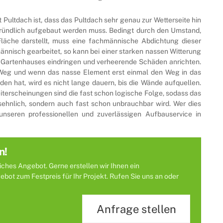
Pultdach ist, dass das Pultdach sehr genau zur Wetterseite hin
ründlich aufgebaut werden muss. Bedingt durch den Umstand,
Fläche darstellt, muss eine fachmännische Abdichtung dieser
männisch gearbeitet, so kann bei einer starken nassen Witterung
s Gartenhauses eindringen und verheerende Schäden anrichten.
 Weg und wenn das nasse Element erst einmal den Weg in das
en hat, wird es nicht lange dauern, bis die Wände aufquellen.
erscheinungen sind die fast schon logische Folge, sodass das
sehnlich, sondern auch fast schon unbrauchbar wird. Wer dies
r unseren professionellen und zuverlässigen Aufbauservice in
n!
liches Angebot. Gerne erstellen wir Ihnen ein
ot zum Festpreis für Ihr Projekt. Rufen Sie uns an oder
Anfrage stellen