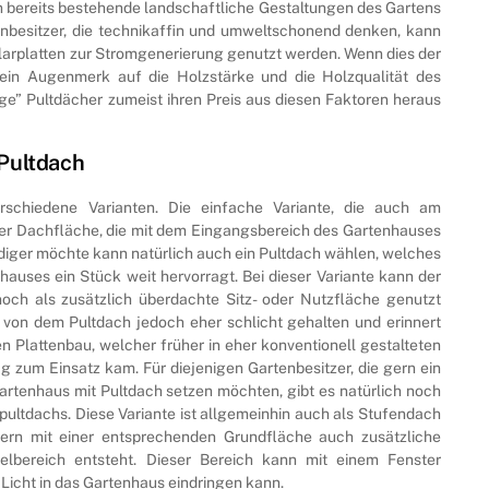
n bereits bestehende landschaftliche Gestaltungen des Gartens
tenbesitzer, die technikaffin und umweltschonend denken, kann
larplatten zur Stromgenerierung genutzt werden. Wenn dies der
t ein Augenmerk auf die Holzstärke und die Holzqualität des
ge” Pultdächer zumeist ihren Preis aus diesen Faktoren heraus
Pultdach
schiedene Varianten. Die einfache Variante, die auch am
iner Dachfläche, die mit dem Eingangsbereich des Gartenhauses
diger möchte kann natürlich auch ein Pultdach wählen, welches
auses ein Stück weit hervorragt. Bei dieser Variante kann der
ch als zusätzlich überdachte Sitz- oder Nutzfläche genutzt
e von dem Pultdach jedoch eher schlicht gehalten und erinnert
n Plattenbau, welcher früher in eher konventionell gestalteten
 zum Einsatz kam. Für diejenigen Gartenbesitzer, die gern ein
artenhaus mit Pultdach setzen möchten, gibt es natürlich noch
ultdachs. Diese Variante ist allgemeinhin auch als Stufendach
ern mit einer entsprechenden Grundfläche auch zusätzliche
elbereich entsteht. Dieser Bereich kann mit einem Fenster
Licht in das Gartenhaus eindringen kann.