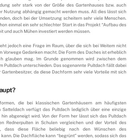
idung sehr stark von der Größe des Gartenhauses bzw. auch
er Nutzung abhängig gemacht werden muss. All dies lässt sich
finden, doch bei der Umsetzung scheitern sehr viele Menschen.
hon einmal ein sehr schlechter Start in das Projekt “Aufbau des
Zeit und auch Mühen investiert werden müssen.
eht jedoch eine Frage im Raum, über die sich bei Weitem nicht
im Vorwege Gedanken macht. Die Form des Daches ist erheblich
sch glauben mag. Im Grunde genommen wird zwischen dem
m Pultdach unterschieden. Das sogenannte Pultdach fällt dabei
 Gartenbesitzer, da diese Dachform sehr viele Vorteile mit sich
haupt?
ormen, die bei klassischen Gartenhäusern am häufigsten
 Satteldach verfügt das Pultdach lediglich über eine einzige
 hin abgeneigt wird. Von der Form her lässt sich das Pultdach
n Rednerpulten in Schulen vergleichen und der Vorteil des
d, dass diese Fläche beliebig nach den Wünschen des
 kann. Die Dachfläche kann “begrünt” werden, sodass sich das