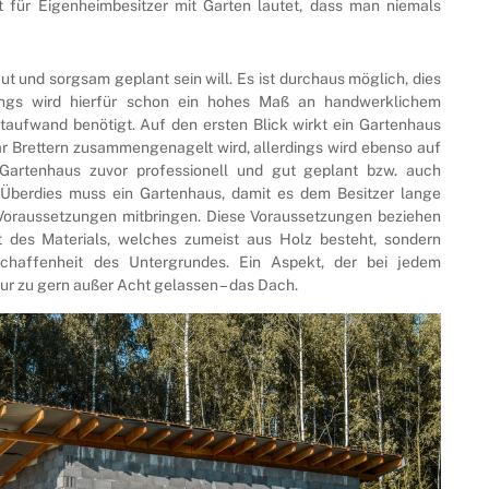
t für Eigenheimbesitzer mit Garten lautet, dass man niemals
ut und sorgsam geplant sein will. Es ist durchaus möglich, dies
dings wird hierfür schon ein hohes Maß an handwerklichem
taufwand benötigt. Auf den ersten Blick wirkt ein Gartenhaus
paar Brettern zusammengenagelt wird, allerdings wird ebenso auf
 Gartenhaus zuvor professionell und gut geplant bzw. auch
berdies muss ein Gartenhaus, damit es dem Besitzer lange
Voraussetzungen mitbringen. Diese Voraussetzungen beziehen
ät des Materials, welches zumeist aus Holz besteht, sondern
schaffenheit des Untergrundes. Ein Aspekt, der bei jedem
nur zu gern außer Acht gelassen – das Dach.