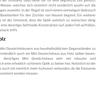
t der Umstand, dass diese nur für eine begrenzte Zeit genutzt
asser, welches sich natürlich nicht sonderlich positiv auf die
gen auswirkt. In der Regel ist nach einem einmaligen Gebrauch
 Bastelarbeit für den Züchter von Neuem beginnt. Ein weiterer
s ist der Umstand, dass die Optik wahrlich zu wünschen übrig
 eine derartige Selfmade-Konstruktion auf jeden Fall auffallen,
mack trifft.
olz
 Mini Gewächshäusern aus haushaltsüblichen Gegenständen zu
verständlich auch ein Mini Gewächshaus aus Holz selber bauen.
in derartiges Mini Gewächshaus sehr viel robuster und
ch eine erheblich schönere Optik zu bieten hat. Natürlich ist der
 auch mit merklich mehr Aufwand verbunden, da die Elemente
bgestimmt werden müssen.