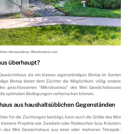
foto: Von mariakray /Shutterstock.com
aus überhaupt?
ewächshaus als ein kleines eigenständiges Biotop im Garten
ige Biotop bietet dem Züchter die Möglichkeit, völlig andere
 des geschlossenen “Mikrokosmos” des Mini Gewächshauses
g die optimalen Bedingungen vorherrschen können.
shaus aus haushaltsüblichen Gegenständen
ter für die Züchtungen benötigt, kann auch die Größe des Mini
kleinere Projekte wie Zwiebeln oder Radieschen bzw. Kräutern
n das Mini Gewächshaus aus einer oder mehreren Tetrapak-