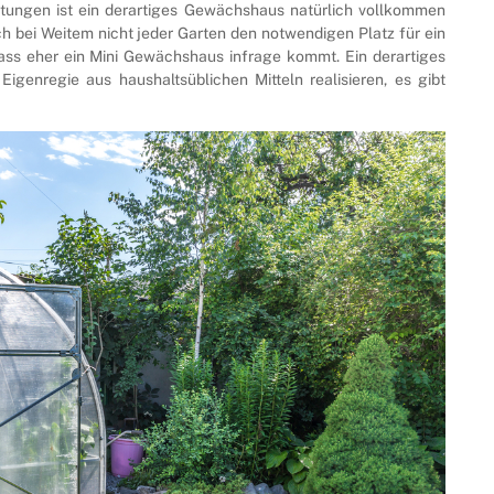
htungen ist ein derartiges Gewächshaus natürlich vollkommen
ch bei Weitem nicht jeder Garten den notwendigen Platz für ein
ss eher ein Mini Gewächshaus infrage kommt. Ein derartiges
Eigenregie aus haushaltsüblichen Mitteln realisieren, es gibt