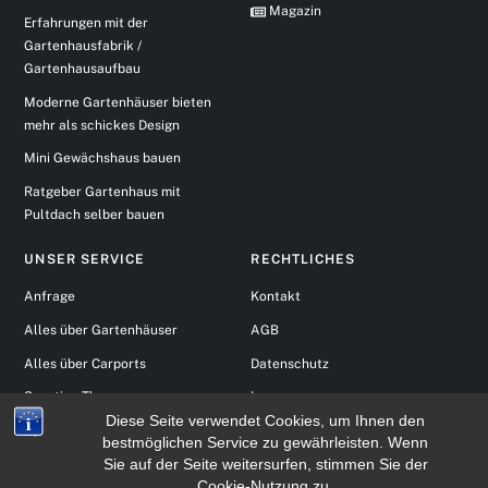
Magazin
Erfahrungen mit der
Gartenhausfabrik /
Gartenhausaufbau
Moderne Gartenhäuser bieten
mehr als schickes Design
Mini Gewächshaus bauen
Ratgeber Gartenhaus mit
Pultdach selber bauen
UNSER SERVICE
RECHTLICHES
Anfrage
Kontakt
Alles über Gartenhäuser
AGB
Alles über Carports
Datenschutz
Sonstige Themen
Impressum
Diese Seite verwendet Cookies, um Ihnen den
bestmöglichen Service zu gewährleisten. Wenn
(c) 2016 Gartenhaus Montageteam Norddeutschland - Alle Rechte vorbehalten -
Sie auf der Seite weitersurfen, stimmen Sie der
Newsletter anmelden
Cookie-Nutzung zu.