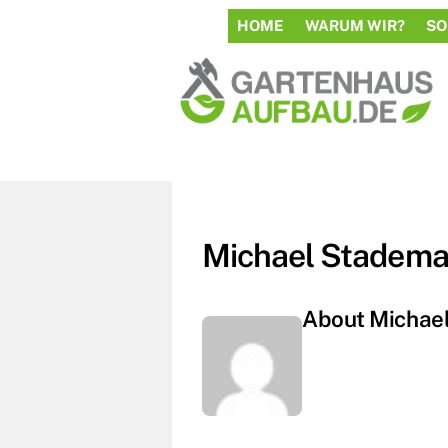
to
HOME
WARUM WIR?
SO
content
Michael Stadem
About
Michae