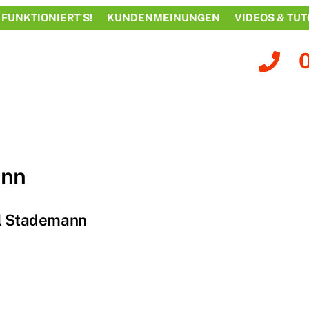
 FUNKTIONIERT´S!
KUNDENMEINUNGEN
VIDEOS & TUT
ann
l Stademann